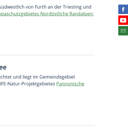
südwestlich von Furth an der Triesting und
Fin
opaschutzgebietes Nordöstliche Randalpen:
Bes
Abo
ee
chtet und liegt im Gemeindegebiet
 LIFE-Natur-Projektgebietes
Pannonische