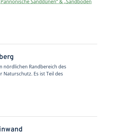
„Pannonische Sanddünen“ & „Sandboden
berg
im nördlichen Randbereich des
 Naturschutz. Es ist Teil des
einwand