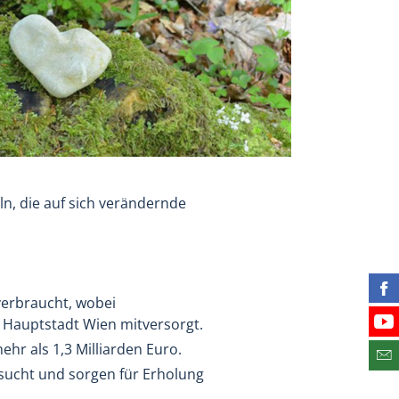
n, die auf sich verändernde
Fin
verbraucht, wobei
e Hauptstadt Wien mitversorgt.
Bes
ehr als 1,3 Milliarden Euro.
Abo
sucht und sorgen für Erholung