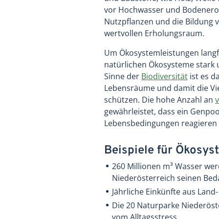
vor Hochwasser und Bodenerosi
Nutzpflanzen und die Bildung 
wertvollen Erholungsraum.
Um Ökosystemleistungen langfris
natürlichen Ökosysteme stark 
Sinne der
Biodiversität
ist es d
Lebensräume und damit die Vie
schützen. Die hohe Anzahl an
gewährleistet, dass ein Genpoo
Lebensbedingungen reagieren
Beispiele für Ökosys
260 Millionen m³ Wasser werd
Niederösterreich seinen Bed
Jährliche Einkünfte aus Land-
Die 20 Naturparke Niederöst
vom Alltagsstress.