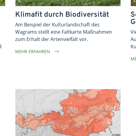
Klimafit durch Biodiversität
S
G
Am Beispiel der Kulturlandschaft des
Wagrams stellt eine Faltkarte Maßnahmen
Vi
zum Erhalt der Artenvielfalt vor.
Au
d
Ku
MEHR ERFAHREN
ME