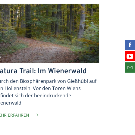
Fin
Bes
atura Trail: Im Wienerwald
Abo
rch den Biosphärenpark von Gießhübl auf
n Höllenstein. Vor den Toren Wiens
findet sich der beeindruckende
enerwald.
HR ERFAHREN