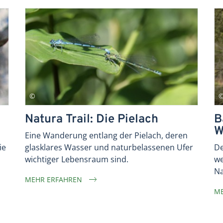
Natura Trail: Die Pielach
B
W
Eine Wanderung entlang der Pielach, deren
ie
glasklares Wasser und naturbelassenen Ufer
De
wichtiger Lebensraum sind.
we
Na
MEHR ERFAHREN
ME