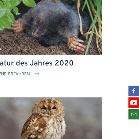
atur des Jahres 2020
HR ERFAHREN
Fin
Bes
Abo