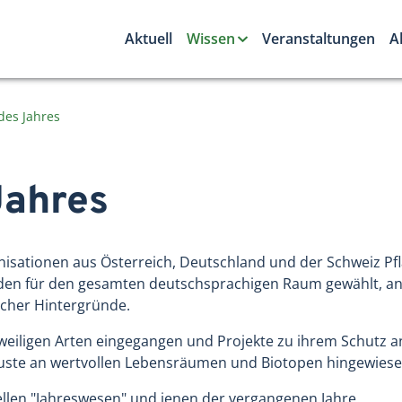
Aktuell
Wissen
Veranstaltungen
A
des Jahres
Jahres
nisationen aus Österreich, Deutschland und der Schweiz Pf
den für den gesamten deutschsprachigen Raum gewählt, an
scher Hintergründe.
jeweiligen Arten eingegangen und Projekte zu ihrem Schutz
luste an wertvollen Lebensräumen und Biotopen hingewiese
ellen "Jahreswesen" und jenen der vergangenen Jahre.