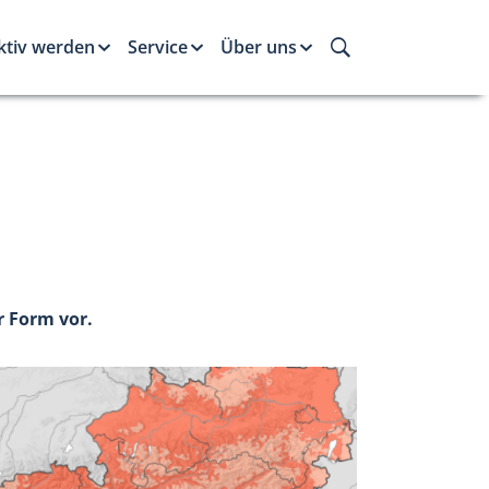
ktiv werden
Service
Über uns
r Form vor.