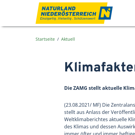
Zum Inhalt
Startseite
Aktuell
Klimafakte
Die ZAMG stellt aktuelle Kli
(23.08.2021/ MF) Die Zentrala
stellt aus Anlass der Veröffent
Weltklimaberichtes aktuelle K
des Klimas und dessen Auswirk
immer öfter und immer heftige