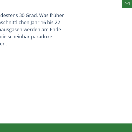
Abo
ndestens 30 Grad. Was früher
chnittlichen Jahr 16 bis 22
ibhausgasen werden am Ende
 die scheinbar paradoxe
en.