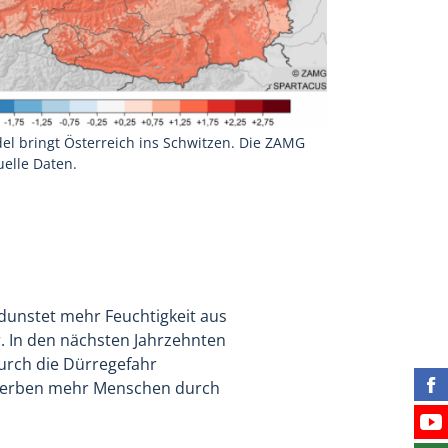
l bringt Österreich ins Schwitzen. Die ZAMG
uelle Daten.
dunstet mehr Feuchtigkeit aus
. In den nächsten Jahrzehnten
urch die Dürregefahr
 sterben mehr Menschen durch
Fin
Bes