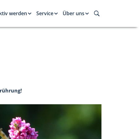
ktiv werden
Service
Über uns
erührung!