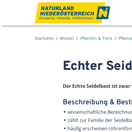
Zum Inhalt
Startseite
Wissen
Pflanzen & Tiere
Pflanz
Echter Sei
Der Echte Seidelbast ist zwa
Beschreibung & Be
wissenschaftliche Bezeichn
zählt zur Familie der Seide
häufig erscheinen röhrenförm