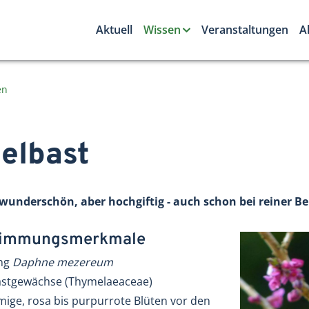
Aktuell
Wissen
Veranstaltungen
A
en
delbast
r wunderschön, aber hochgiftig - auch schon bei reiner B
stimmungsmerkmale
ung
Daphne mezereum
lbastgewächse (Thymelaeaceae)
ige, rosa bis purpurrote Blüten vor den