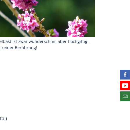
elbast ist zwar wunderschön, aber hochgiftig -
 reiner Berührung!
Fin
Bes
Abo
tal)