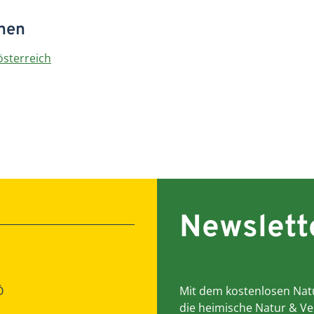
onen
österreich
Newslett
Ö
Mit dem kostenlosen Natu
die heimische Natur & Ve