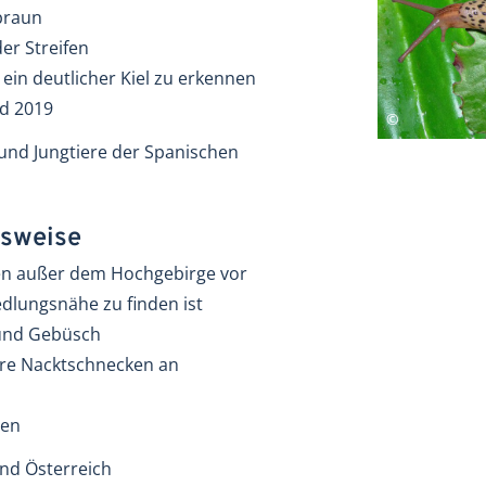
braun
er Streifen
 ein deutlicher Kiel zu erkennen
nd 2019
r und Jungtiere der Spanischen
sweise
en außer dem Hochgebirge vor
iedlungsnähe zu finden ist
 und Gebüsch
dere Nacktschnecken an
zen
und Österreich