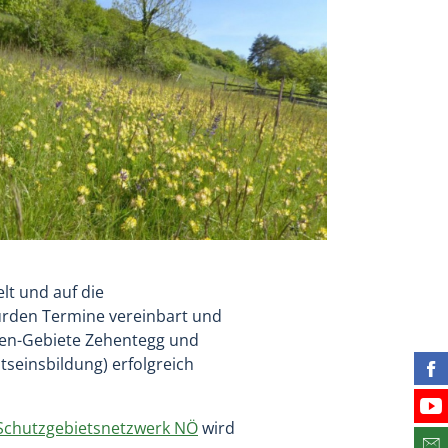
lt und auf die
urden Termine vereinbart und
sen-Gebiete Zehentegg und
seinsbildung) erfolgreich
Fin
Bes
Schutzgebietsnetzwerk NÖ
wird