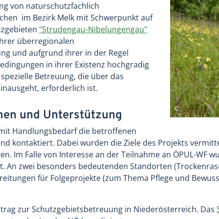
rung von naturschutzfachlich
hen im Bezirk Melk mit Schwerpunkt auf
tzgebieten
"Strudengau-Nibelungengau"
ihrer überregionalen
ng und aufgrund ihrer in der Regel
edingungen in ihrer Existenz hochgradig
 spezielle Betreuung, die über das
ausgeht, erforderlich ist.
en und Unterstützung
 mit Handlungsbedarf die betroffenen
d kontaktiert. Dabei wurden die Ziele des Projekts vermitte
en. Im Falle von Interesse an der Teilnahme an ÖPUL-WF w
rt. An zwei besonders bedeutenden Standorten (Trockenra
reitungen für Folgeprojekte (zum Thema Pflege und Bewusst
Beitrag zur Schutzgebietsbetreuung in Niederösterreich. Das