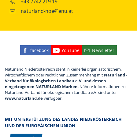
+43 2742 219 19
naturland-noe@enu.at
facebook
YouTube
Newsletter
Finden Sie die eNu auf Facebook
Besuchen Sie den YouTube
Abonnieren Sie u
Naturland Niederösterreich steht in keinerlei organisatorischem,
wirtschaftlichem oder rechtlichen Zusammenhang mit
Naturland -
Verband für ökologischen Landbau e.V. und dessen
eingetragenen NATURLAND Marken
. Nähere Informationen zu
Naturland-Verband für ökologischem Landbau e.V. sind unter
www.naturland.de
verfügbar.
MIT UNTERSTÜTZUNG DES LANDES NIEDERÖSTERREICH
UND DER EUROPÄISCHEN UNION