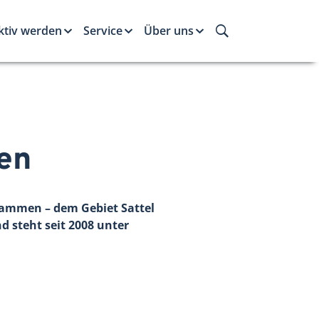
ktiv werden
Service
Über uns
en
usammen – dem Gebiet Sattel
d steht seit 2008 unter