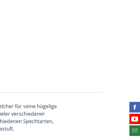
lcher für seine hügelige
Fin
ieler verschiedener
schiedenen Spechtarten,
Bes
stuft.
Abo