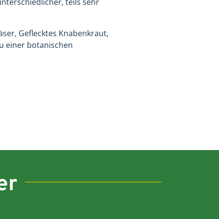
erschiedlicher, teils sehr
ser, Geflecktes Knabenkraut,
u einer botanischen
er