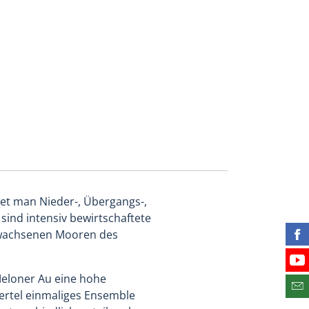
det man Nieder-, Übergangs-,
ind intensiv bewirtschaftete
 bewachsenen Mooren des
Fin
Bes
eloner Au eine hohe
Abo
iertel einmaliges Ensemble