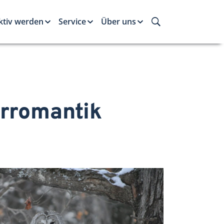
ktiv werden
Service
Über uns
erromantik