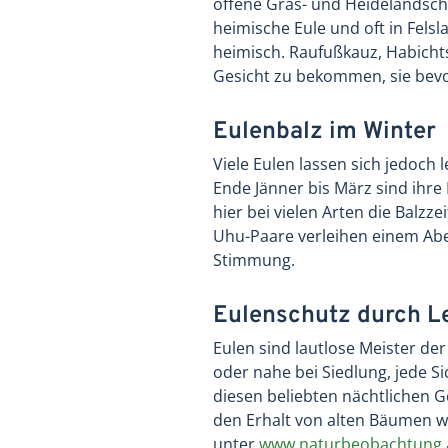
offene Gras- und Heidelandsch
heimische Eule und oft in Fel
heimisch. Raufußkauz, Habicht
Gesicht zu bekommen, sie bev
Eulenbalz im Winter
Viele Eulen lassen sich jedoch 
Ende Jänner bis März sind ihre
hier bei vielen Arten die Balzz
Uhu-Paare verleihen einem Ab
Stimmung.
Eulenschutz durch 
Eulen sind lautlose Meister de
oder nahe bei Siedlung, jede S
diesen beliebten nächtlichen 
den Erhalt von alten Bäumen w
unter
www.naturbeobachtung.