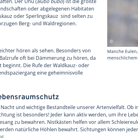
aften. Der Uhu (
Bubo bubo
) ist die größte
slandschaften oder abgelegenen Habitaten
skauz oder Sperlingskauz sind selten zu
orzugen Berg- und Waldregionen.
leichter hören als sehen. Besonders von
Manche Eulen, 
 Balzrufe oft bei Dämmerung zu hören, da
menschlichem 
eit beginnt. Die Rufe der Waldkauz- oder
endspaziergang eine geheimnisvolle
Lebensraumschutz
r Nacht und wichtige Bestandteile unserer Artenvielfalt. Ob 
ichtung ist besonders! Jeder kann aktiv werden, um ihre L
Gesang zu bewahren. Nistkästen helfen vor allem Schleiere
erden natürliche Höhlen bewahrt. Sichtungen können jeder
at
.