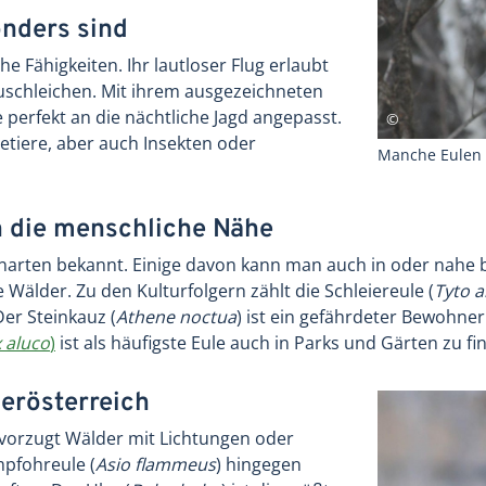
nders sind
 Fähigkeiten. Ihr lautloser Flug erlaubt
zuschleichen. Mit ihrem ausgezeichneten
perfekt an die nächtliche Jagd angepasst.
getiere, aber auch Insekten oder
Manche Eulen 
 die menschliche Nähe
lenarten bekannt. Einige davon kann man auch in oder nahe 
älder. Zu den Kulturfolgern zählt die Schleiereule (
Tyto a
er Steinkauz (
Athene noctua
) ist ein gefährdeter Bewohne
x aluco
)
ist als häufigste Eule auch in Parks und Gärten zu fi
derösterreich
evorzugt Wälder mit Lichtungen oder
pfohreule (
Asio flammeus
) hingegen