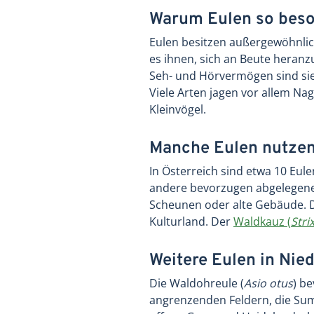
Warum Eulen so beso
Eulen besitzen außergewöhnliche
es ihnen, sich an Beute heran
Seh- und Hörvermögen sind sie 
Viele Arten jagen vor allem Na
Kleinvögel.
Manche Eulen nutzen
In Österreich sind etwa 10 Eu
andere bevorzugen abgelegene W
Scheunen oder alte Gebäude. D
Kulturland. Der
Waldkauz (
Stri
Weitere Eulen in Nie
Die Waldohreule (
Asio otus
) b
angrenzenden Feldern, die Sum