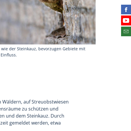
Fin
Bes
Abo
wie der Steinkauz, bevorzugen Gebiete mit
Einfluss.
in Wäldern, auf Streuobstwiesen
ebensräume zu schützen und
ulen und dem Steinkauz. Durch
zeit gemeldet werden, etwa