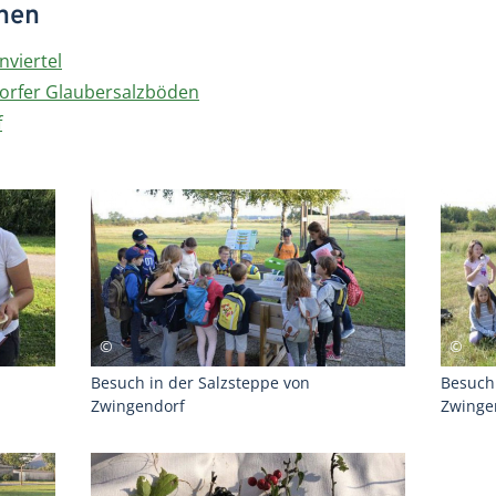
onen
viertel
orfer Glaubersalzböden
f
Besuch 
Besuch in der Salzsteppe von
Zwinge
Zwingendorf