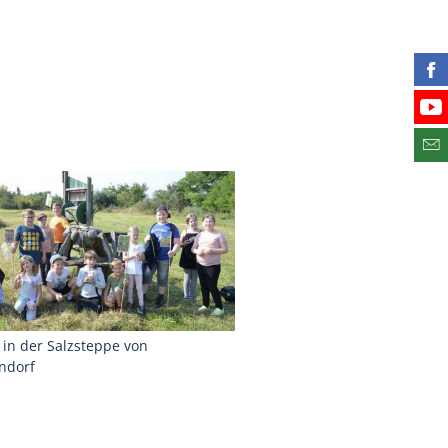
Fin
Bes
Abo
in der Salzsteppe von
ndorf