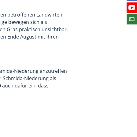
Fin
Bes
den betroffenen Landwirten
ige bewegen sich als
Abo
en Gras praktisch unsichtbar.
gen Ende August mit ihren
Schmida-Niederung anzutreffen
der Schmida-Niederung als
 auch dafür ein, dass