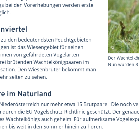
igs bei den Vorerhebungen werden erste
lich.
nviertel
 zu den bedeutendsten Feuchtgebieten
ogen ist das Wiesengebiet für seinen
mmen von gefährdeten Vogelarten
Der Wachtelkön
drei brütenden Wachtelkönigpaaren im
Nun wurden 3 
sation. Den Wiesenbrüter bekommt man
ehr selten zu sehen.
re im Naturland
n Niederösterreich nur mehr etwa 15 Brutpaare. Die noch v
 durch die EU-Vogelschutz-Richtlinie geschützt. Der genau
es Wachtelkönigs auch geheim. Für aufmerksame Vogelexpe
n bis weit in den Sommer hinein zu hören.