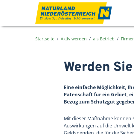
Zum Inhalt
Startseite
Aktiv werden
als Betrieb
Firme
Werden Sie
Eine einfache Möglichkeit, I
Patenschaft für ein Gebiet, 
Bezug zum Schutzgut gegeben
Mit dieser Maßnahme können sow
Auswirkungen auf die Umwelt ko
Geldspenden, die für die Sich