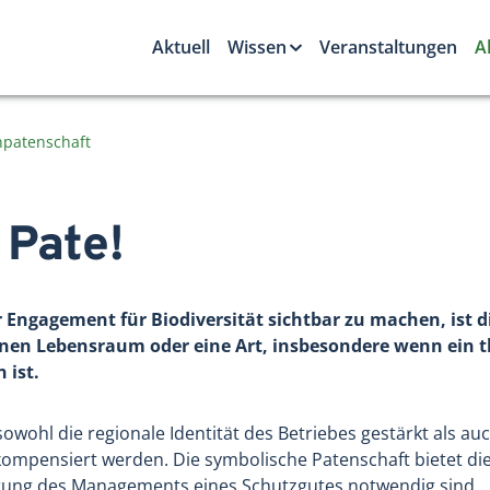
Aktuell
Wissen
Veranstaltungen
A
npatenschaft
 Pate!
hr Engagement für Biodiversität sichtbar zu machen, ist
einen Lebensraum oder eine Art, insbesondere wenn ein 
 ist.
ohl die regionale Identität des Betriebes gestärkt als auc
mpensiert werden. Die symbolische Patenschaft bietet die 
erung des Managements eines Schutzgutes notwendig sind.