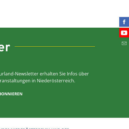
Fin
Bes
er
Abo
rland-Newsletter erhalten Sie Infos über
ranstaltungen in Niederösterreich.
ABONNIEREN