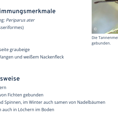
stimmungsmerkmale
ng:
Periparus ater
sseriformes)
Die Tannenmei
gebunden.
seite graubeige
Wangen und weißem Nackenfleck
sweise
dern
 von Fichten gebunden
und Spinnen, im Winter auch samen von Nadelbäumen
ch auch in Löchern im Boden