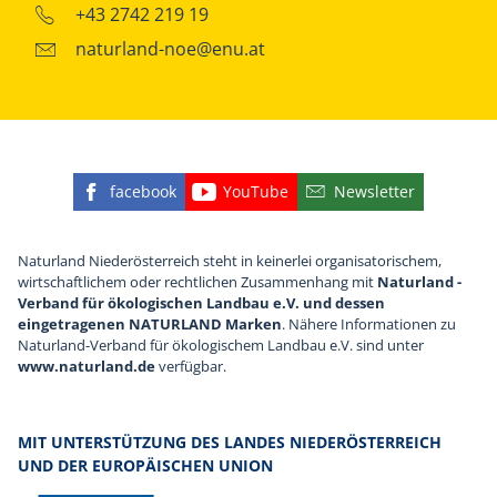
+43 2742 219 19
naturland-noe@enu.at
facebook
YouTube
Newsletter
Finden Sie die eNu auf Facebook
Besuchen Sie den YouTube
Abonnieren Sie u
Naturland Niederösterreich steht in keinerlei organisatorischem,
wirtschaftlichem oder rechtlichen Zusammenhang mit
Naturland -
Verband für ökologischen Landbau e.V. und dessen
eingetragenen NATURLAND Marken
. Nähere Informationen zu
Naturland-Verband für ökologischem Landbau e.V. sind unter
www.naturland.de
verfügbar.
MIT UNTERSTÜTZUNG DES LANDES NIEDERÖSTERREICH
UND DER EUROPÄISCHEN UNION