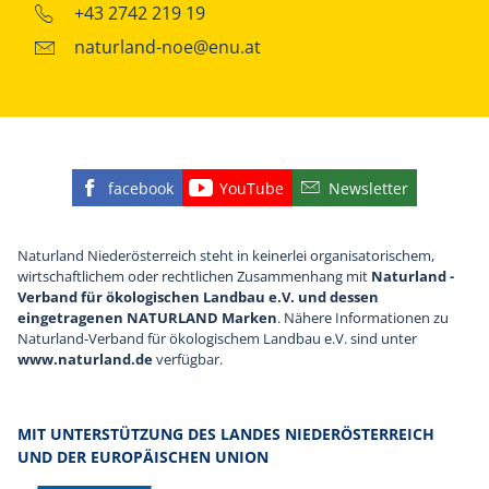
+43 2742 219 19
naturland-noe@enu.at
facebook
YouTube
Newsletter
Finden Sie die eNu auf Facebook
Besuchen Sie den YouTube
Abonnieren Sie u
Naturland Niederösterreich steht in keinerlei organisatorischem,
wirtschaftlichem oder rechtlichen Zusammenhang mit
Naturland -
Verband für ökologischen Landbau e.V. und dessen
eingetragenen NATURLAND Marken
. Nähere Informationen zu
Naturland-Verband für ökologischem Landbau e.V. sind unter
www.naturland.de
verfügbar.
MIT UNTERSTÜTZUNG DES LANDES NIEDERÖSTERREICH
UND DER EUROPÄISCHEN UNION