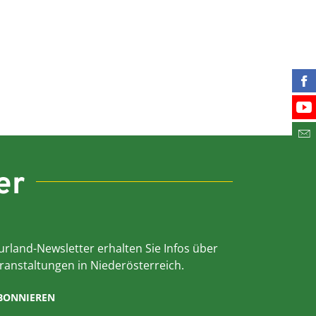
Fin
Bes
Abo
er
rland-Newsletter erhalten Sie Infos über
ranstaltungen in Niederösterreich.
ABONNIEREN