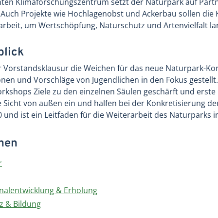
anten Klimaforschungszentrum setzt der Naturpark auf Part
uch Projekte wie Hochlagenobst und Ackerbau sollen die Ku
beit, um Wertschöpfung, Naturschutz und Artenvielfalt lang
blick
er Vorstandsklausur die Weichen für das neue Naturpark-Konz
nen und Vorschläge von Jugendlichen in den Fokus gestellt
kshops Ziele zu den einzelnen Säulen geschärft und erste P
e Sicht von außen ein und halfen bei der Konkretisierung
 und ist ein Leitfaden für die Weiterarbeit des Naturparks i
onen
r
lentwicklung & Erholung
 & Bildung