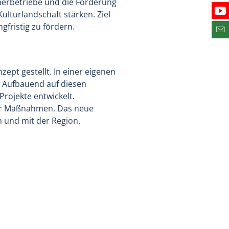
nerbetriebe und die Förderung
lturlandschaft stärken. Ziel
Bes
fristig zu fördern.
Abo
ept gestellt. In einer eigenen
. Aufbauend auf diesen
rojekte entwickelt.
 der Maßnahmen. Das neue
n und mit der Region.