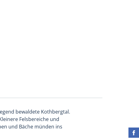
iegend bewaldete Kothbergtal.
Kleinere Felsbereiche und
räben und Bäche münden ins
Fin