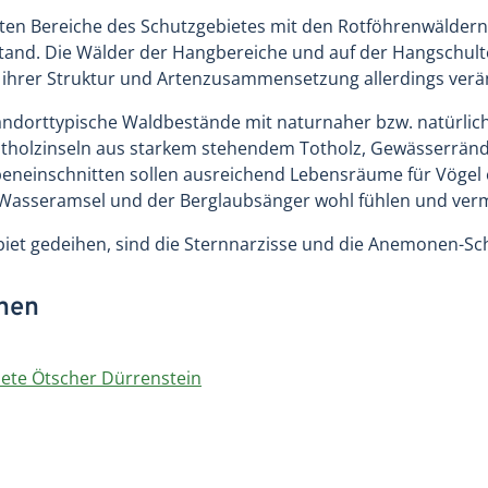
sten Bereiche des Schutzgebietes mit den Rotföhrenwäldern,
tand. Die Wälder der Hangbereiche und auf der Hangschul
n ihrer Struktur und Artenzusammensetzung allerdings verä
 standorttypische Waldbestände mit naturnaher bzw. natürl
 Altholzinseln aus starkem stehendem Totholz, Gewässerrän
eneinschnitten sollen ausreichend Lebensräume für Vögel e
e Wasseramsel und der Berglaubsänger wohl fühlen und ver
biet gedeihen, sind die Sternnarzisse und die Anemonen-
onen
ete Ötscher Dürrenstein