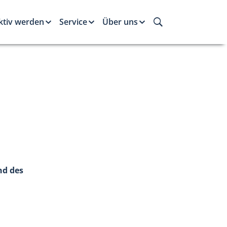
ktiv werden
Service
Über uns
d des