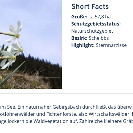
Short Facts
Größe:
ca 57,8 ha
Schutzgebietsstatus:
Naturschutzgebiet
Bezirk:
Scheibbs
Highlight:
Sternnarzisse
z am See. Ein naturnaher Gebirgsbach durchfließt das überw
tföhrenwälder und Fichtenforste, also Wirtschaftswälder. 
nge lockern die Waldvegetation auf. Zahlreiche kleinere G