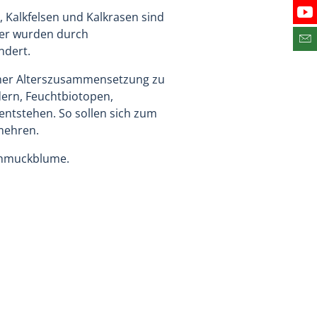
 Kalkfelsen und Kalkrasen sind
Bes
ter wurden durch
Abo
ndert.
icher Alterszusammensetzung zu
dern, Feuchtbiotopen,
ntstehen. So sollen sich zum
mehren.
Schmuckblume.