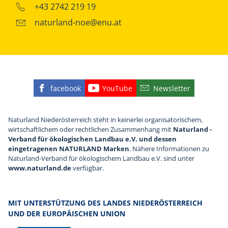
+43 2742 219 19
naturland-noe@enu.at
facebook
YouTube
Newsletter
Finden Sie die eNu auf Facebook
Besuchen Sie den YouTube
Abonnieren Sie u
Naturland Niederösterreich steht in keinerlei organisatorischem,
wirtschaftlichem oder rechtlichen Zusammenhang mit
Naturland -
Verband für ökologischen Landbau e.V. und dessen
eingetragenen NATURLAND Marken
. Nähere Informationen zu
Naturland-Verband für ökologischem Landbau e.V. sind unter
www.naturland.de
verfügbar.
MIT UNTERSTÜTZUNG DES LANDES NIEDERÖSTERREICH
UND DER EUROPÄISCHEN UNION