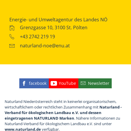
Energie- und Umweltagentur des Landes NÖ
Grenzgasse 10, 3100 St. Pölten
+43 2742 219 19
naturland-noe@enu.at
facebook
YouTube
Newsletter
Finden Sie die eNu auf Facebook
Besuchen Sie den YouTube
Abonnieren Sie u
Naturland Niederösterreich steht in keinerlei organisatorischem,
wirtschaftlichem oder rechtlichen Zusammenhang mit
Naturland -
Verband für ökologischen Landbau e.V. und dessen
eingetragenen NATURLAND Marken
. Nähere Informationen zu
Naturland-Verband für ökologischem Landbau e.V. sind unter
www.naturland.de
verfügbar.