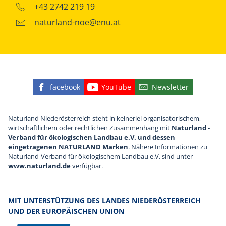
+43 2742 219 19
naturland-noe@enu.at
facebook
YouTube
Newsletter
Finden Sie die eNu auf Facebook
Besuchen Sie den YouTube
Abonnieren Sie u
Naturland Niederösterreich steht in keinerlei organisatorischem,
wirtschaftlichem oder rechtlichen Zusammenhang mit
Naturland -
Verband für ökologischen Landbau e.V. und dessen
eingetragenen NATURLAND Marken
. Nähere Informationen zu
Naturland-Verband für ökologischem Landbau e.V. sind unter
www.naturland.de
verfügbar.
MIT UNTERSTÜTZUNG DES LANDES NIEDERÖSTERREICH
UND DER EUROPÄISCHEN UNION