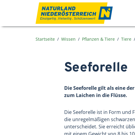
Zum Inhalt
Startseite
Wissen
Pflanzen & Tiere
Tiere
Seeforelle
Die Seeforelle gilt als eine 
zum Laichen in die Flüsse.
Die Seeforelle ist in Form und 
die unregelmäßigen schwarzen F
unterscheidet. Sie erreicht üb
mit einem Gewicht von 8 bis 10 