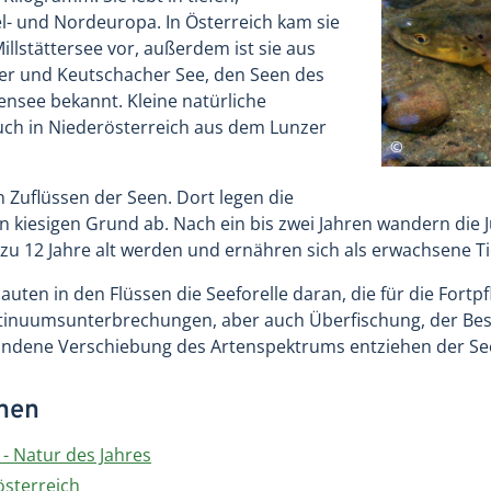
el- und Nordeuropa. In Österreich kam sie
llstättersee vor, außerdem ist sie aus
r und Keutschacher See, den Seen des
see bekannt. Kleine natürliche
auch in Niederösterreich aus dem Lunzer
n Zuflüssen der Seen. Dort legen die
en kiesigen Grund ab. Nach ein bis zwei Jahren wandern die 
 zu 12 Jahre alt werden und ernähren sich als erwachsene Ti
uten in den Flüssen die Seeforelle daran, die für die Fortp
ntinuumsunterbrechungen, aber auch Überfischung, der Bes
undene Verschiebung des Artenspektrums entziehen der Se
onen
- Natur des Jahres
österreich