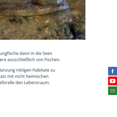
Jungfische dann in die Seen
ere ausschließlich von Fischen.
flanzung nötigen Habitate zu
Fin
atz mit nicht heimischen
eforelle den Lebensraum.
Bes
Abo