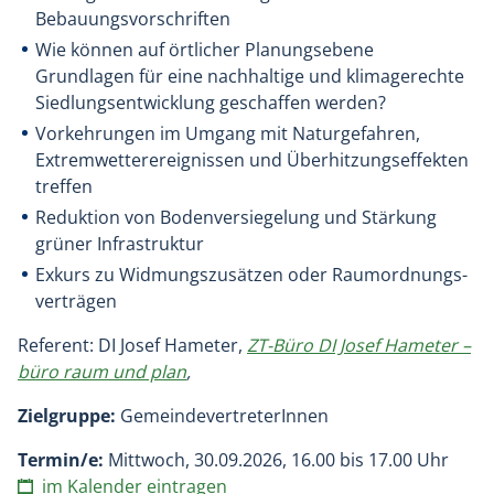
Bebauungs­vorschriften
Wie können auf örtlicher Planungs­ebene
Grundlagen für eine nachhaltige und klimagerechte
Siedlungs­entwicklung geschaffen werden?
Vorkehrungen im Umgang mit Naturgefahren,
Extrem­wetter­ereignissen und Überhitzungs­effekten
treffen
Reduktion von Boden­versiegelung und Stärkung
grüner Infrastruktur
Exkurs zu Widmungszusätzen oder Raum­ordnungs­
verträgen
Referent: DI Josef Hameter,
ZT-Büro DI Josef Hameter –
büro raum und plan
,
Zielgruppe:
GemeindevertreterInnen
Termin/e:
Mittwoch, 30.09.2026, 16.00 bis 17.00 Uhr
im Kalender eintragen