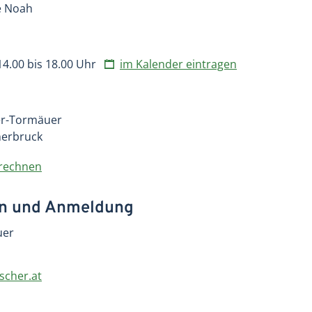
e Noah
 14.00 bis 18.00 Uhr
im Kalender eintragen
er-Tormäuer
nerbruck
erechnen
en und Anmeldung
uer
scher.at