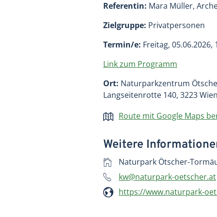
Referentin:
Mara Müller, Arch
Zielgruppe:
Privatpersonen
Termin/e:
Freitag, 05.06.2026,
Link zum Programm
Ort:
Naturparkzentrum Ötsch
Langseitenrotte 140, 3223 Wie
Route mit Google Maps b
Weitere Information
Naturpark Ötscher-Tormä
kw@naturpark-oetscher.at
https://www.naturpark-oet