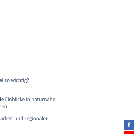
ei so wichtig?
 Einblicke in naturnahe
cen.
arkeit und regionaler
Fin