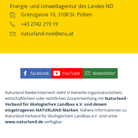
Energie- und Umweltagentur des Landes NÖ
Grenzgasse 10, 3100 St. Pölten
+43 2742 219 19
naturland-noe@enu.at
facebook
YouTube
Newsletter
Finden Sie die eNu auf Facebook
Besuchen Sie den YouTube
Abonnieren Sie u
Naturland Niederösterreich steht in keinerlei organisatorischem,
wirtschaftlichem oder rechtlichen Zusammenhang mit
Naturland -
Verband für ökologischen Landbau e.V. und dessen
eingetragenen NATURLAND Marken
. Nähere Informationen zu
Naturland-Verband für ökologischem Landbau e.V. sind unter
www.naturland.de
verfügbar.