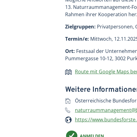
13. Naturraummanagement-For
Rahmen ihrer Kooperation herz
Zielgruppen:
Privatpersonen, G
Termin/e:
Mittwoch, 12.11.202
Ort:
Festsaal der Unternehmen
Pummergasse 10-12, 3002 Purk
Route mit Google Maps b
Weitere Information
Österreichische Bundesfor
naturraummanagement@bu
https://www.bundesforste.
ANMELDEN