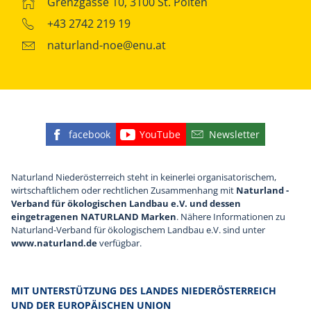
Grenzgasse 10, 3100 St. Pölten
+43 2742 219 19
naturland-noe@enu.at
facebook
YouTube
Newsletter
Finden Sie die eNu auf Facebook
Besuchen Sie den YouTube
Abonnieren Sie u
Naturland Niederösterreich steht in keinerlei organisatorischem,
wirtschaftlichem oder rechtlichen Zusammenhang mit
Naturland -
Verband für ökologischen Landbau e.V. und dessen
eingetragenen NATURLAND Marken
. Nähere Informationen zu
Naturland-Verband für ökologischem Landbau e.V. sind unter
www.naturland.de
verfügbar.
MIT UNTERSTÜTZUNG DES LANDES NIEDERÖSTERREICH
UND DER EUROPÄISCHEN UNION