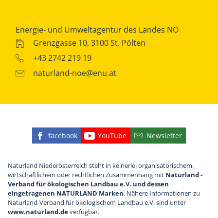
Energie- und Umweltagentur des Landes NÖ
Grenzgasse 10, 3100 St. Pölten
+43 2742 219 19
naturland-noe@enu.at
facebook
YouTube
Newsletter
Finden Sie die eNu auf Facebook
Besuchen Sie den YouTube
Abonnieren Sie u
Naturland Niederösterreich steht in keinerlei organisatorischem,
wirtschaftlichem oder rechtlichen Zusammenhang mit
Naturland -
Verband für ökologischen Landbau e.V. und dessen
eingetragenen NATURLAND Marken
. Nähere Informationen zu
Naturland-Verband für ökologischem Landbau e.V. sind unter
www.naturland.de
verfügbar.