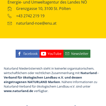
Energie- und Umweltagentur des Landes NÖ
Grenzgasse 10, 3100 St. Pölten
+43 2742 219 19
naturland-noe@enu.at
facebook
YouTube
Newsletter
Finden Sie die eNu auf Facebook
Besuchen Sie den YouTube
Abonnieren Sie u
Naturland Niederösterreich steht in keinerlei organisatorischem,
wirtschaftlichem oder rechtlichen Zusammenhang mit
Naturland -
Verband für ökologischen Landbau e.V. und dessen
eingetragenen NATURLAND Marken
. Nähere Informationen zu
Naturland-Verband für ökologischem Landbau e.V. sind unter
www.naturland.de
verfügbar.