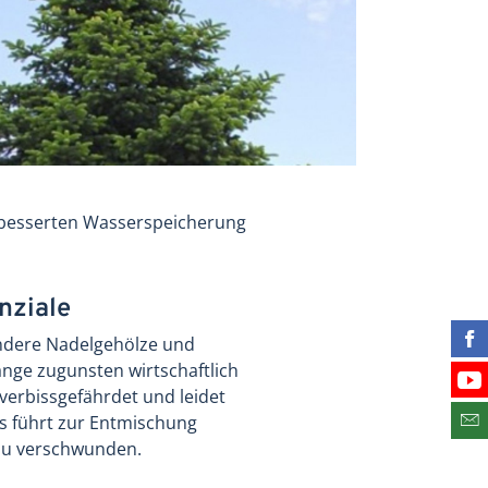
rbesserten Wasserspeicherung
nziale
andere Nadelgehölze und
Fin
ge zugunsten wirtschaftlich
Bes
verbissgefährdet und leidet
ss führt zur Entmischung
Abo
ezu verschwunden.