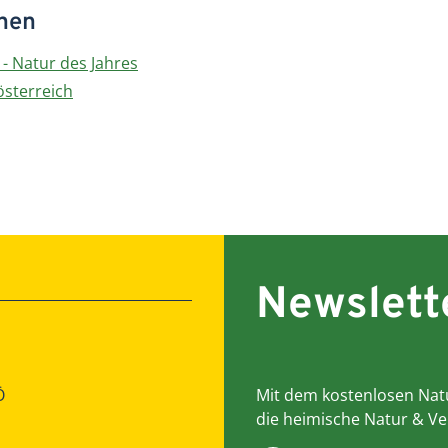
onen
- Natur des Jahres
österreich
Newslett
Ö
Mit dem kostenlosen Natu
die heimische Natur & Ve