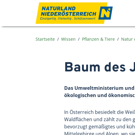
Zum Inhalt
Startseite
Wissen
Pflanzen & Tiere
Natur 
Baum des J
Das Umweltministerium und 
ökologischen und ökonomisch
In Österreich besiedelt die Wei
Waldflächen und zählt zu den
bevorzugt gemäßigtes und kühl
Mittelgebirge und Alpen, wo sie