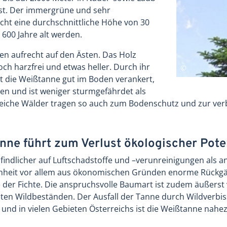
st. Der immergrüne und sehr
cht eine durchschnittliche Höhe von 30
 600 Jahre alt werden.
en aufrecht auf den Ästen. Das Holz
doch harzfrei und etwas heller. Durch ihr
st die Weißtanne gut im Boden verankert,
ten und ist weniger sturmgefährdet als
eiche Wälder tragen so auch zum Bodenschutz und zur ve
ne führt zum Verlust ökologischer Pote
findlicher auf Luftschadstoffe und –verunreinigungen als 
enheit vor allem aus ökonomischen Gründen enorme Rückgän
der Fichte. Die anspruchsvolle Baumart ist zudem äußerst 
hten Wildbeständen. Der Ausfall der Tanne durch Wildverbi
 und in vielen Gebieten Österreichs ist die Weißtanne nah