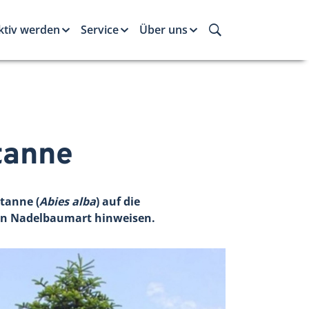
ktiv werden
Service
Über uns
tanne
tanne (
Abies alba
) auf die
hen Nadelbaumart hinweisen.