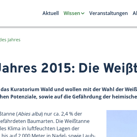
Aktuell
Wissen
Veranstaltungen
A
des Jahres
ahres 2015: Die Weiß
das Kuratorium Wald und wollen mit der Wahl der Weiß
en Potenziale, sowie auf die Gefährdung der heimisc
ßtanne (
Abies alba
) nur ca. 2,4 % der
 gefährdeten Baumarten. Die Weißtanne
es Klima in luftfeuchten Lagen der
 bis auf 2.000 Meter in Nadel- sowie Laub-