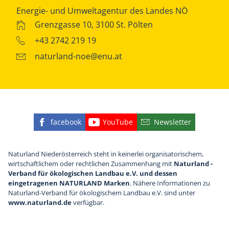
Energie- und Umweltagentur des Landes NÖ
Grenzgasse 10, 3100 St. Pölten
+43 2742 219 19
naturland-noe@enu.at
facebook
YouTube
Newsletter
Finden Sie die eNu auf Facebook
Besuchen Sie den YouTube
Abonnieren Sie u
Naturland Niederösterreich steht in keinerlei organisatorischem,
wirtschaftlichem oder rechtlichen Zusammenhang mit
Naturland -
Verband für ökologischen Landbau e.V. und dessen
eingetragenen NATURLAND Marken
. Nähere Informationen zu
Naturland-Verband für ökologischem Landbau e.V. sind unter
www.naturland.de
verfügbar.