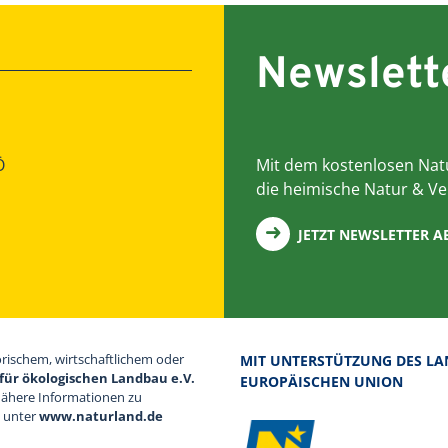
Newslett
Ö
Mit dem kostenlosen Natu
die heimische Natur & Ve
JETZT NEWSLETTER 
orischem, wirtschaftlichem oder
MIT UNTERSTÜTZUNG DES LA
für ökologischen Landbau e.V.
EUROPÄISCHEN UNION
Nähere Informationen zu
d unter
www.naturland.de