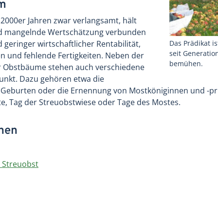
um
 2000er Jahren zwar verlangsamt, hält
ind mangelnde Wertschätzung verbunden
eringer wirtschaftlicher Rentabilität,
Das Prädikat i
seit Generatio
 und fehlende Fertigkeiten. Neben der
bemühen.
er Obstbäume stehen auch verschiedene
punkt. Dazu gehören etwa die
Geburten oder die Ernennung von Mostköniginnen und -pri
te, Tag der Streuobstwiese oder Tage des Mostes.
onen
 Streuobst