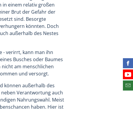
h in einem relativ großen
iner Brut der Gefahr der
setzt sind. Besorgte
 verhungern könnten. Doch
 auch außerhalb des Nestes
e - verirrt, kann man ihn
st eines Busches oder Baumes
Fin
n nicht am menschlichen
enommen und versorgt.
Bes
und können außerhalb des
Abo
ngt neben Verantwortung auch
wendigen Nahrungswahl. Meist
benschancen haben. Hier ist