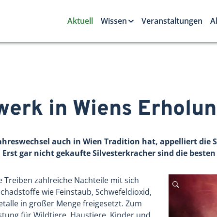
Aktuell
Wissen
Veranstaltungen
A
werk in Wiens Erholu
reswechsel auch in Wien Tradition hat, appelliert die 
Erst gar nicht gekaufte Silvesterkracher sind die besten
 Treiben zahlreiche Nachteile mit sich
chadstoffe wie Feinstaub, Schwefeldioxid,
talle in großer Menge freigesetzt. Zum
stung für Wildtiere, Haustiere, Kinder und