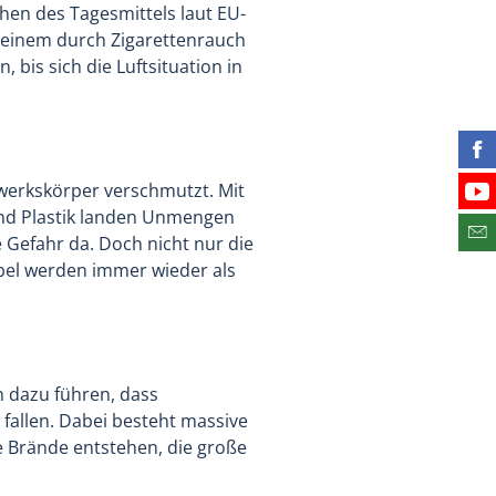
chen des Tagesmittels laut EU-
n einem durch Zigarettenrauch
 bis sich die Luftsituation in
Fin
werkskörper verschmutzt. Mit
Bes
 und Plastik landen Unmengen
 Gefahr da. Doch nicht nur die
Abo
übel werden immer wieder als
 dazu führen, dass
allen. Dabei besteht massive
e Brände entstehen, die große