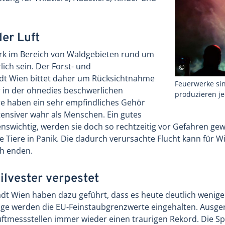
der Luft
erk im Bereich von Waldgebieten rund um
lich sein. Der Forst- und
adt Wien bittet daher um Rücksichtnahme
Feuerwerke sind
r in der ohnedies beschwerlichen
produzieren je
re haben ein sehr empfindliches Gehör
ensiver wahr als Menschen. Ein gutes
benswichtig, werden sie doch so rechtzeitig vor Gefahren ge
 Tiere in Panik. Die dadurch verursachte Flucht kann für W
ch enden.
ilvester verpestet
t Wien haben dazu geführt, dass es heute deutlich weniger 
 Folge werden die EU-Feinstaubgrenzwerte eingehalten. Ausg
ftmessstellen immer wieder einen traurigen Rekord. Die Sp