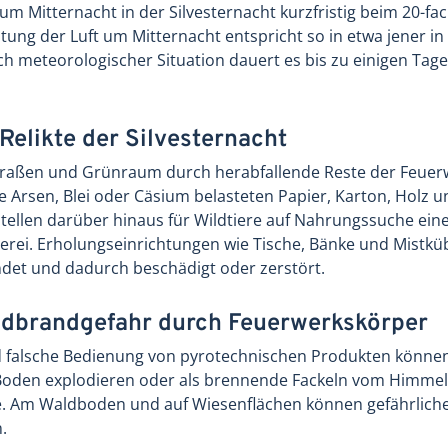
um Mitternacht in der Silvesternacht kurzfristig beim 20-fa
tung der Luft um Mitternacht entspricht so in etwa jener i
 meteorologischer Situation dauert es bis zu einigen Tagen,
 Relikte der Silvesternacht
traßen und Grünraum durch herabfallende Reste der Feuer
e Arsen, Blei oder Cäsium belasteten Papier, Karton, Holz
stellen darüber hinaus für Wildtiere auf Nahrungssuche eine
llerei. Erholungseinrichtungen wie Tische, Bänke und Mistk
det und dadurch beschädigt oder zerstört.
ldbrandgefahr durch Feuerwerkskörper
d falsche Bedienung von pyrotechnischen Produkten können
den explodieren oder als brennende Fackeln vom Himmel f
re. Am Waldboden und auf Wiesenflächen können gefährlich
.